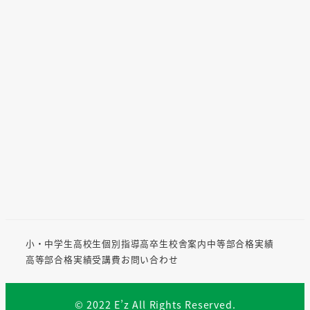
小・中学生
高校生
個別指導
高卒生
校舎案内
中等部合格実績
高等部合格実績
受講費
お問い合わせ
© 2022 E’z All Rights Reserved.