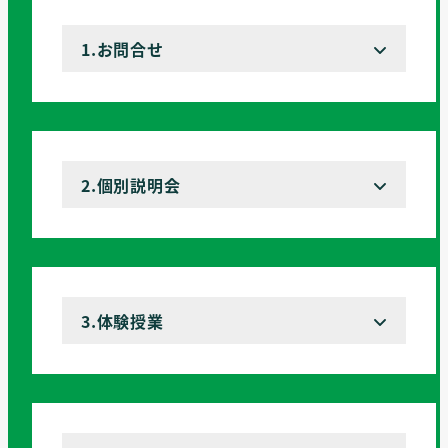
施
○
○
○
○
1.お問合せ
状
況
2.個別説明会
3.体験授業