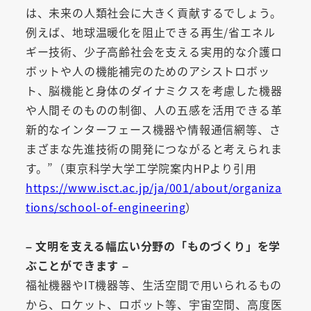
は、未来の人類社会に大きく貢献するでしょう。
例えば、地球温暖化を阻止できる再生/省エネル
ギー技術、少子高齢社会を支える実用的な介護ロ
ボットや人の機能補完のためのアシストロボッ
ト、脳機能と身体のダイナミクスを考慮した機器
や人間そのものの制御、人の五感を活用できる革
新的なインターフェース機器や情報通信網等、さ
まざまな先進技術の開発につながると考えられま
す。”（東京科学大学工学院案内HPより引用
https://www.isct.ac.jp/ja/001/about/organiza
tions/school-of-engineering
）
– 文明を支える幅広い分野の「ものづくり」を学
ぶことができます –
福祉機器やIT機器等、生活空間で用いられるもの
から、ロケット、ロボット等、宇宙空間、高度医