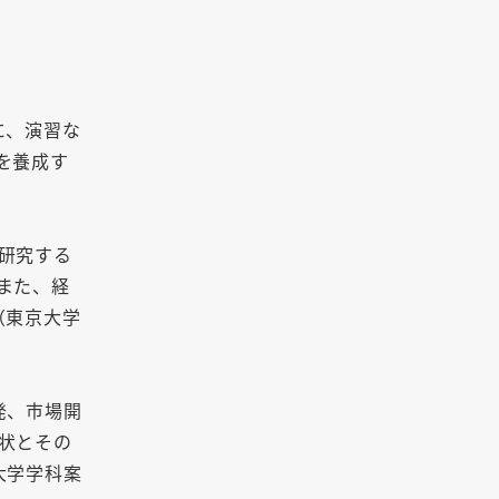
に、演習な
を養成す
研究する
また、経
（東京大学
発、市場開
状とその
大学学科案