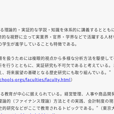
する理論的・実証的な学説・知識を体系的に講義するととも
際的な視野に立って実業界・官界・学界などで活躍する人材
の学生が進学していることも特徴である。
題を扱うためには複眼的視点から多様な分析方法を駆使して
析を行うとともに、実証研究も不可欠であると考えている。
え、将来展望の基礎となる歴史研究にも取り組んでいる。”
chools-orgs/faculties/faculty.html
）
する教育が中心に据えられている。経営管理、人事や商品開
理論的（ファイナンス理論）方法とその実践、会計制度の現
史的研究などがここで教育されるトピックである。”（東京